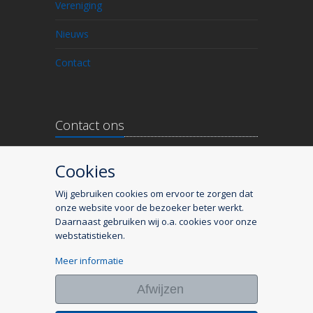
Vereniging
Nieuws
Contact
Contact ons
Rooseveltstraat 16
Cookies
2321 BM LEIDEN
T 06-20478865
Wij gebruiken cookies om ervoor te zorgen dat
onze website voor de bezoeker beter werkt.
Daarnaast gebruiken wij o.a. cookies voor onze
webstatistieken.
Meer informatie
Afwijzen
2026 © Ondernemersvereniging