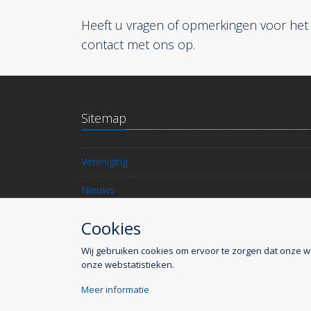
Heeft u vragen of opmerkingen voor het
contact met ons op.
Sitemap
Vereniging
Nieuws
Contact
Cookies
Wij gebruiken cookies om ervoor te zorgen dat onze w
onze webstatistieken.
2026 © Ondernemersvereniging Roosevelt &
Meer informatie