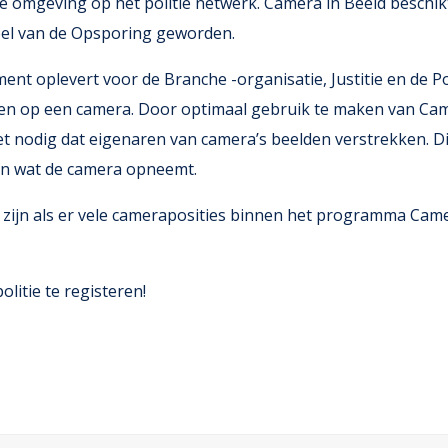
e omgeving op het politie netwerk. Camera in Beeld beschik
eel van de Opsporing geworden.
ment oplevert voor de Branche -organisatie, Justitie en de P
eren op een camera. Door optimaal gebruik te maken van Came
iet nodig dat eigenaren van camera’s beelden verstrekken. Dit
en wat de camera opneemt.
zijn als er vele cameraposities binnen het programma Camera
itie te registeren!