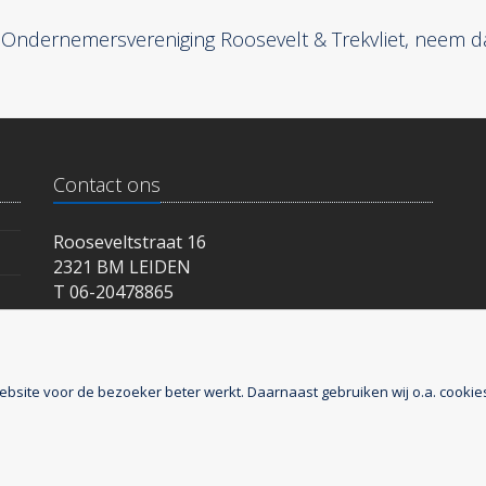
 Ondernemersvereniging Roosevelt & Trekvliet, neem d
Contact ons
Rooseveltstraat 16
2321 BM LEIDEN
T 06-20478865
ebsite voor de bezoeker beter werkt. Daarnaast gebruiken wij o.a. cookie
 Trekvliet